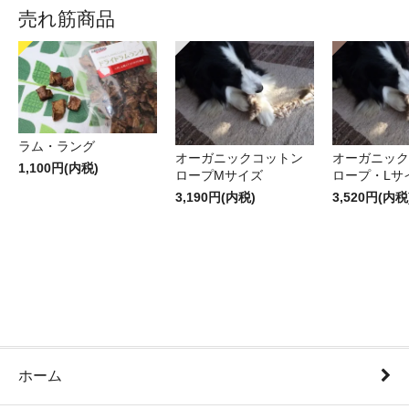
売れ筋商品
ラム・ラング
オーガニックコットン
オーガニック
1,100円(内税)
ロープMサイズ
ロープ・Lサ
3,190円(内税)
3,520円(内税
ホーム