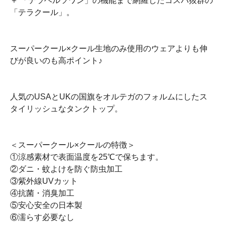
＋ 「テラヘルツワン」の機能まで網羅したコスパ抜群の
「テラクール」。
スーパークール×クール生地のみ使用のウェアよりも伸
びが良いのも高ポイント♪
人気のUSAとUKの国旗をオルテガのフォルムにしたス
タイリッシュなタンクトップ。
＜スーパークール×クールの特徴＞
①涼感素材で表面温度を25℃で保ちます。
②ダニ・蚊よけを防ぐ防虫加工
③紫外線UVカット
④抗菌・消臭加工
⑤安心安全の日本製
⑥濡らす必要なし